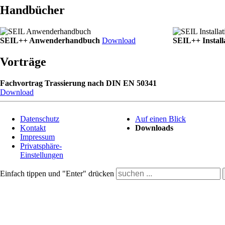
Handbücher
SEIL++ Anwenderhandbuch
Download
SEIL++ Instal
Vorträge
Fachvortrag Trassierung nach DIN EN 50341
Download
Navigation
Navigation
Datenschutz
Auf einen Blick
überspringen
überspringen
Kontakt
Downloads
Impressum
Privatsphäre-
Einstellungen
Navigation
Einfach tippen und "Enter" drücken
SEIL++
überspringen
Auf
einen
Blick
Downloads
Unternehmen