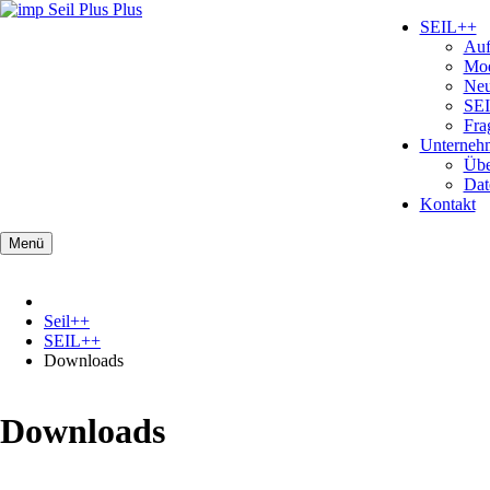
Navigation
SEIL++
überspringen
Navigatio
Auf
übersprin
Mod
Neu
SE
Fra
Unterneh
Navigatio
Übe
übersprin
Dat
Kontakt
Menü
Seil++
SEIL++
Downloads
Downloads