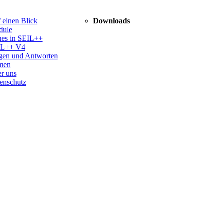
n
Navigation
 einen Blick
Downloads
gen
überspringen
ule
es in SEIL++
IL++ V4
gen und Antworten
men
n
r uns
gen
enschutz